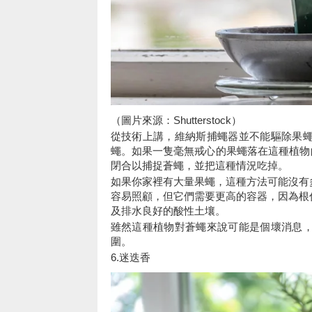
（圖片來源：Shutterstock）
從技術上講，維納斯捕蠅器並不能驅除果
蠅。如果一隻毫無戒心的果蠅落在這種植物
閉合以捕捉蒼蠅，並把這種情況吃掉。
如果你家裡有大量果蠅，這種方法可能沒有
容易照顧，但它們需要更高的容器，因為根
及排水良好的酸性土壤。
雖然這種植物對蒼蠅來說可能是個壞消息
圍。
6.迷迭香