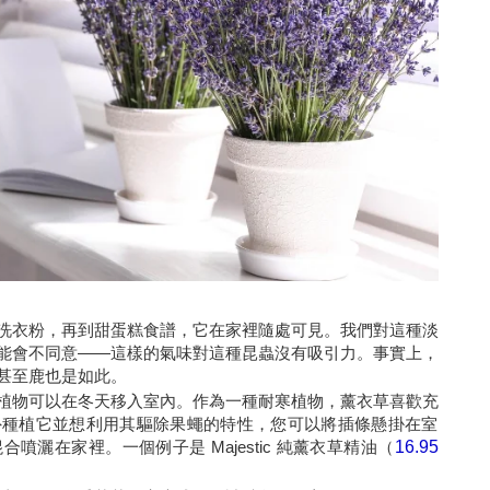
洗衣粉，再到甜蛋糕食譜，它在家裡隨處可見。我們對這種淡
能會不同意——這樣的氣味對這種昆蟲沒有吸引力。事實上，
甚至鹿也是如此。
植物可以在冬天移入室內。作為一種耐寒植物，薰衣草喜歡充
外種植它並想利用其驅除果蠅的特性，您可以將插條懸掛在室
灑在家裡。一個例子是 Majestic 純薰衣草精油（
16.95