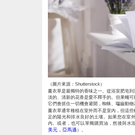
（圖片來源：Shutterstock）
薰衣草是最獨特的香味之一。從浴室肥皂到
淡的、清新的花香是愛不釋手的。但果蠅可
它們會抓住一切機會避開，蜘蛛、囓齒動物
薰衣草通常種植在室外而不是室內，但這些
足的陽光和排水良好的土壤。如果您在室
內。或者，也可以單獨購買油，然後與水混合噴
美元，亞馬遜
）。