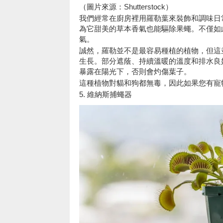
（圖片來源：Shutterstock）
我們經常在廚房裡用羅勒葉來裝飾和調味日
為它甜美的草本香氣也能驅除果蠅。不僅如
氣。
誠然，羅勒並不是最容易種植的植物，但這
生長。部分遮蔭、持續溫暖的溫度和排水良
暴露在陽光下，否則會灼傷葉子。
這種植物對貓和狗都無毒，因此如果您有寵
5. 維納斯捕蠅器