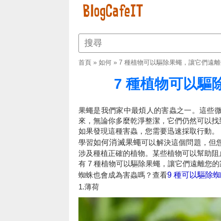
首頁
»
如何
»
7 種植物可以驅除果蠅，讓它們遠
7 種植物可以
果蠅是我們家中最煩人的害蟲之一。這些
來，無論你多麼乾淨整潔，它們仍然可以找
如果發現這種害蟲，您需要迅速採取行動。
學習
如何消滅果蠅
可以解決這個問題，但
涉及種植正確的植物。某些植物可以幫助阻
有 7 種植物可以驅除果蠅，讓它們遠離您
蜘蛛也會成為害蟲嗎？查看
9 種可以驅除
1.薄荷