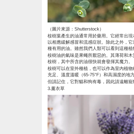
（圖片來源：Shutterstock）
桉樹葉產生的油通常用於藥用。它經常出現
以相應緩解感冒和流感症狀。除此之外，它
種有用的油。雖然我們人類可以看到這種植
桉樹油的氣味是果蠅所厭惡的。其薄荷和木
桉樹，其中所含的油很快就會發揮其魔力。
桉樹可以在室外種植，也可以作為室內植物
充足、溫度溫暖（65-75°F）和高濕度的
但請記住，它對貓和狗有毒，因此請遠離寵
3.薰衣草