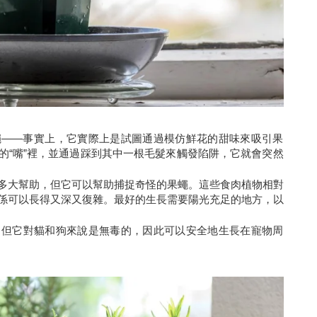
蠅——事實上，它實際上是試圖通過模仿鮮花的甜味來吸引果
的“嘴”裡，並通過踩到其中一根毛髮來觸發陷阱，它就會突然
多大幫助，但它可以幫助捕捉奇怪的果蠅。這些食肉植物相對
係可以長得又深又復雜。最好的生長需要陽光充足的地方，以
，但它對貓和狗來說是無毒的，因此可以安全地生長在寵物周