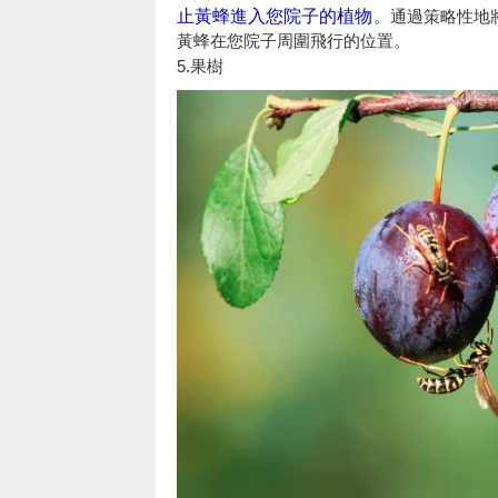
止黃蜂進入您院子的植物
。通過策略性地
黃蜂在您院子周圍飛行的位置。
5.果樹