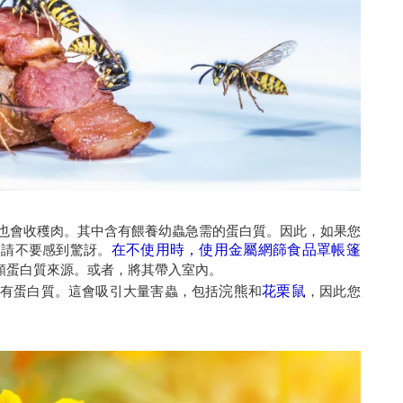
也會收穫肉。其中含有餵養幼蟲急需的蛋白質。因此，如果您
，請不要感到驚訝。
在不使用時，使用金屬網篩食品罩帳篷
類蛋白質來源。或者，將其帶入室內。
有蛋白質。這會吸引大量害蟲，包括
浣熊
和
花栗鼠
，因此您