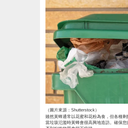
（圖片來源：Shutterstock）
雖然黃蜂通常以花蜜和花粉為食，但各種剩
當垃圾氾濫時黃蜂會很高興地造訪。確保您