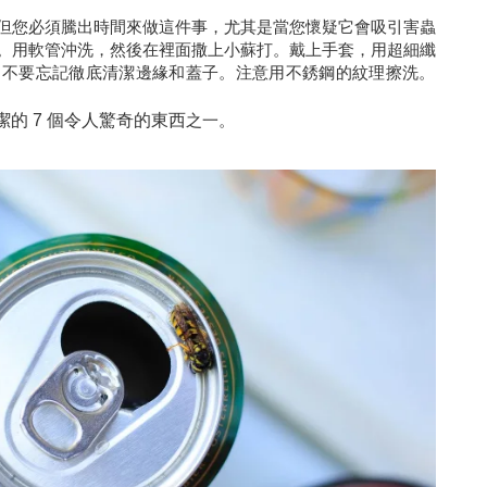
但您必須騰出時間來做這件事，尤其是當您懷疑它會吸引害蟲
。用軟管沖洗，然後在裡面撒上小蘇打。戴上手套，用超細纖
。不要忘記徹底清潔邊緣和蓋子。注意用不銹鋼的紋理擦洗。
的 7 個令人驚奇的東西
之一。