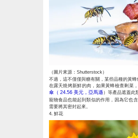
（圖片來源：Shutterstock）
不過，這不僅僅與糖有關，某些品種的黃蜂
在露天燒烤新鮮的肉，如果黃蜂檢查剩菜
傘（ 24.56 美元，亞馬遜
）等產品遮蓋此
寵物食品也能起到類似的作用，因為它也含
需要將其密封起來。
4. 鮮花