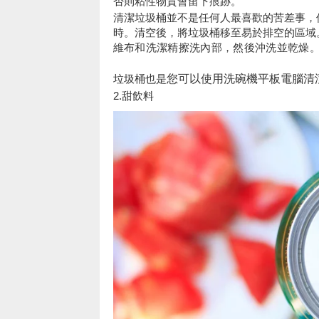
否則粘性物質會留下痕跡。
清潔垃圾桶並不是任何人最喜歡的苦差事，
時。清空後，將垃圾桶移至易於排空的區域
維布和洗潔精擦洗內部，然後沖洗並乾燥
垃圾桶也是
您可以使用洗碗機平板電腦清潔
2.甜飲料