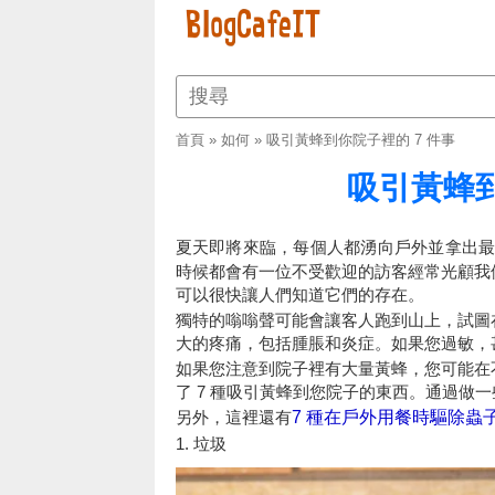
首頁
»
如何
»
吸引黃蜂到你院子裡的 7 件事
吸引黃蜂到
夏天即將來臨，每個人都湧向戶外並拿出
時候都會有一位不受歡迎的訪客經常光顧我
可以很快讓人們知道它們的存在。
獨特的嗡嗡聲可能會讓客人跑到山上，試圖
大的疼痛，包括腫脹和炎症。如果您過敏，
如果您注意到院子裡有大量黃蜂，您可能在
了 7 種吸引黃蜂到您院子的東西。通過做
另外，這裡還有
7 種在戶外用餐時驅除蟲
1. 垃圾