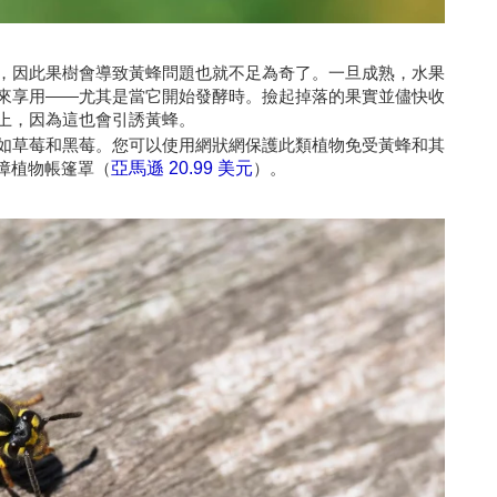
，因此果樹會導致黃蜂問題也就不足為奇了。一旦成熟，水果
來享用——尤其是當它開始發酵時。撿起掉落的果實並儘快收
上，因為這也會引誘黃蜂。
如草莓和黑莓。您可以使用網狀網保護此類植物免受黃蜂和其
蟲屏障植物帳篷罩（
亞馬遜 20.99 美元
）。