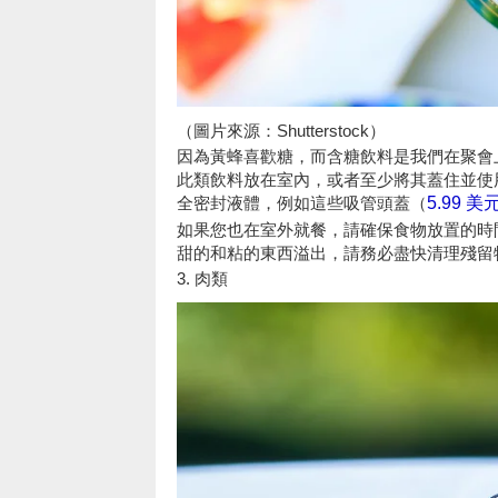
（圖片來源：Shutterstock）
因為黃蜂喜歡糖，而含糖飲料是我們在聚會
此類飲料放在室內，或者至少將其蓋住並使
全密封液體，例如這些吸管頭蓋（
5.99 
如果您也在室外就餐，請確保食物放置的時
甜的和粘的東西溢出，請務必盡快清理殘留
3. 肉類