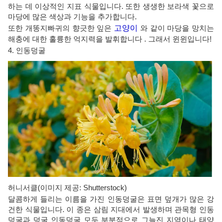
하는 데 이상적인 지표 식물입니다. 또한 생생한 보라색 꽃으로
마당에 많은 색상과 기능을 추가합니다.
또한 개똥지빠귀의 향긋한 잎은
고양이
와 같이 마당을 망치는
해충에 대한 훌륭한 억지력을 발휘합니다 . 그래서 윈윈입니다!
4. 인동덩굴
허니서클(이미지 제공: Shutterstock)
달콤하게 들리는 이름을 가진 인동덩굴은 표면 덮개가 많은 강
건한 식물입니다. 이 종은 삼림 지대에서 발생하며 관목형 인동
덩굴과 덩굴 인동덩굴 모두 부분적으로 그늘진 지역이나 태양