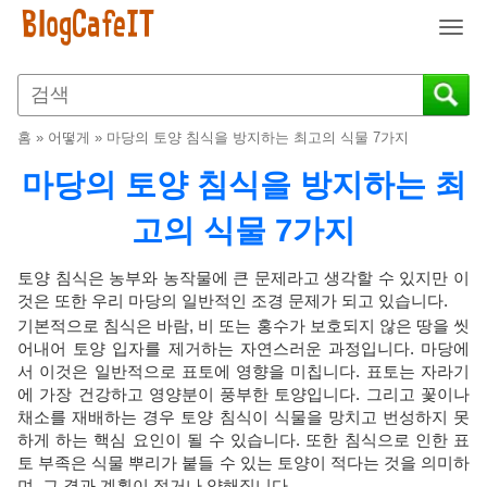
T
o
g
g
l
홈
»
어떻게
»
마당의 토양 침식을 방지하는 최고의 식물 7가지
e
n
마당의 토양 침식을 방지하는 최
a
v
고의 식물 7가지
i
g
토양 침식은 농부와 농작물에 큰 문제라고 생각할 수 있지만 이
a
것은 또한 우리 마당의 일반적인 조경 문제가 되고 있습니다.
t
기본적으로 침식은 바람, 비 또는 홍수가 보호되지 않은 땅을 씻
i
어내어 토양 입자를 제거하는 자연스러운 과정입니다. 마당에
o
서 이것은 일반적으로 표토에 영향을 미칩니다. 표토는 자라기
n
에 가장 건강하고 영양분이 풍부한 토양입니다. 그리고 꽃이나
채소를 재배하는 경우 토양 침식이 식물을 망치고 번성하지 못
하게 하는 핵심 요인이 될 수 있습니다. 또한 침식으로 인한 표
토 부족은 식물 뿌리가 붙들 수 있는 토양이 적다는 것을 의미하
며, 그 결과 계획이 적거나 약해집니다.