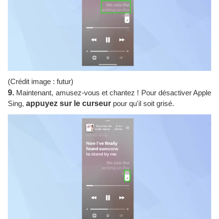
(Crédit image : futur)
9.
Maintenant, amusez-vous et chantez ! Pour désactiver Apple
Sing,
appuyez sur le curseur
pour qu'il soit grisé.