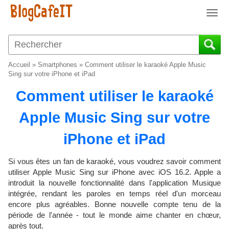
T
o
g
g
l
Accueil
»
Smartphones
»
Comment utiliser le karaoké Apple Music
e
Sing sur votre iPhone et iPad
n
Comment utiliser le karaoké
a
v
Apple Music Sing sur votre
i
g
iPhone et iPad
a
t
i
Si vous êtes un fan de karaoké, vous voudrez savoir comment
o
utiliser Apple Music Sing sur iPhone avec iOS 16.2. Apple a
introduit la nouvelle fonctionnalité dans l'application Musique
n
intégrée, rendant les paroles en temps réel d'un morceau
encore plus agréables. Bonne nouvelle compte tenu de la
période de l'année - tout le monde aime chanter en chœur,
après tout.